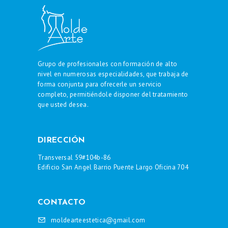
C
L
Í
N
Grupo de profesionales con formación de alto
I
nivel en numerosas especialidades, que trabaja de
C
forma conjunta para ofrecerle un servicio
completo, permitiéndole disponer del tratamiento
A
que usted desea.
D
E
O
DIRECCIÓN
R
Transversal 59#104b-86
Edificio San Angel Barrio Puente Largo Oficina 704
E
J
A
CONTACTO
S
moldearteestetica@gmail.com