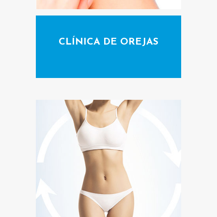
CLÍNICA DE OREJAS
I
N
I
C
I
O
N