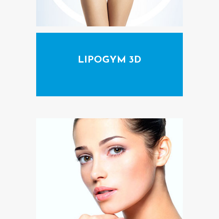
O
S
O
T
LIPOGYM 3D
R
O
S
C
I
R
U
G
Í
A
C