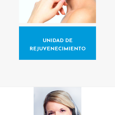
O
R
P
O
R
UNIDAD DE
A
REJUVENECIMIENTO
L
C
I
R
U
G
Í
A
F