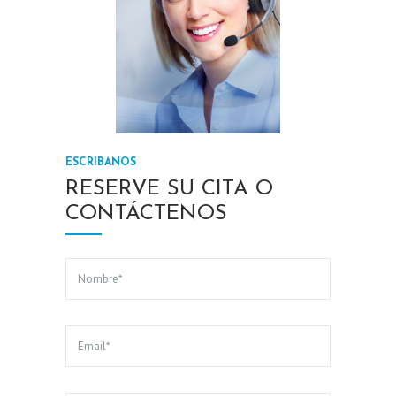
A
C
I
A
L
U
ESCRIBANOS
N
RESERVE SU CITA O
I
CONTÁCTENOS
D
A
D
D
E
R
E