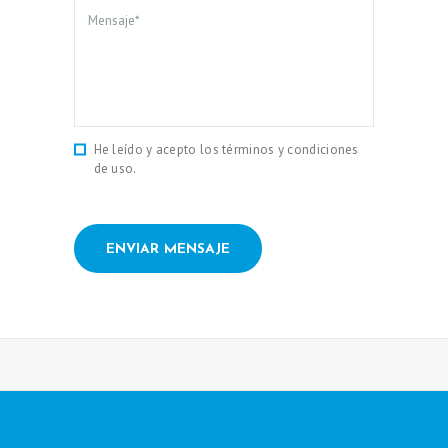
J
U
V
E
N
He leído y acepto los términos y condiciones
de uso.
E
C
I
M
I
E
N
T
O